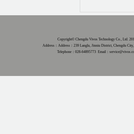
Copyright© Chengdu Vivos Technology Co., Ltd. 201
Address：Address：239 Langlu, Jinniu District, Chengdu City,
Telephone：028-64895773
Email：service@vivo